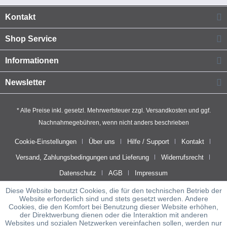
Kontakt
Shop Service
Informationen
Newsletter
* Alle Preise inkl. gesetzl. Mehrwertsteuer zzgl.
Versandkosten
und ggf.
Nachnahmegebühren, wenn nicht anders beschrieben
Cookie-Einstellungen
Über uns
Hilfe / Support
Kontakt
Versand, Zahlungsbedingungen und Lieferung
Widerrufsrecht
Datenschutz
AGB
Impressum
Diese Website benutzt Cookies, die für den technischen Betrieb der
Website erforderlich sind und stets gesetzt werden. Andere
Cookies, die den Komfort bei Benutzung dieser Website erhöhen,
der Direktwerbung dienen oder die Interaktion mit anderen
Websites und sozialen Netzwerken vereinfachen sollen, werden nur