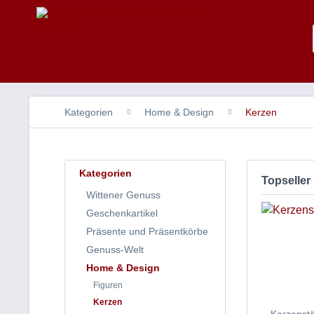
Kategorien
Home & Design
Kerzen
Kategorien
Topseller
Wittener Genuss
Geschenkartikel
Präsente und Präsentkörbe
Genuss-Welt
Home & Design
Figuren
Kerzen