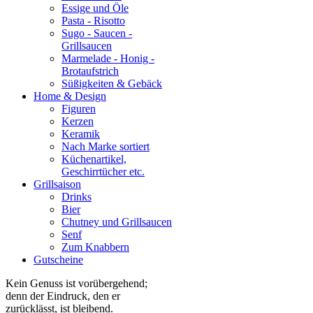
Essige und Öle
Pasta - Risotto
Sugo - Saucen -
Grillsaucen
Marmelade - Honig -
Brotaufstrich
Süßigkeiten & Gebäck
Home & Design
Figuren
Kerzen
Keramik
Nach Marke sortiert
Küchenartikel,
Geschirrtücher etc.
Grillsaison
Drinks
Bier
Chutney und Grillsaucen
Senf
Zum Knabbern
Gutscheine
Kein Genuss ist vorübergehend;
denn der Eindruck, den er
zurücklässt, ist bleibend.