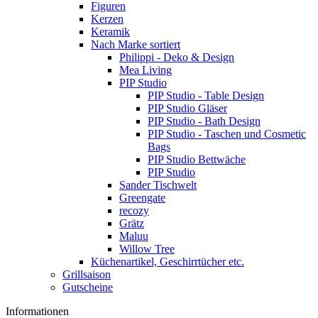
Figuren
Kerzen
Keramik
Nach Marke sortiert
Philippi - Deko & Design
Mea Living
PIP Studio
PIP Studio - Table Design
PIP Studio Gläser
PIP Studio - Bath Design
PIP Studio - Taschen und Cosmetic
Bags
PIP Studio Bettwäche
PIP Studio
Sander Tischwelt
Greengate
recozy
Grätz
Maluu
Willow Tree
Küchenartikel, Geschirrtücher etc.
Grillsaison
Gutscheine
Informationen