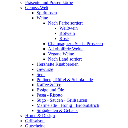
Präsente und Präsentkörbe
Genuss-Welt
Spirituosen
Weine
Nach Farbe sortiert
Weißwein
Rotwein
Rosé
Champagner - Sekt - Prosecco
Alkoholfreie Weine
Vegane Weine
Nach Land sortiert
Herzhafte Knabbereien
Gewürze
Senf
Pralinen, Trüffel & Schokolade
Kaffee & Tee
Essige und Öle
Pasta - Risotto
Sugo - Saucen - Grillsaucen
Marmelade - Honig - Brotaufstrich
Süßigkeiten & Gebäck
Home & Design
Grillsaison
Gutscheine