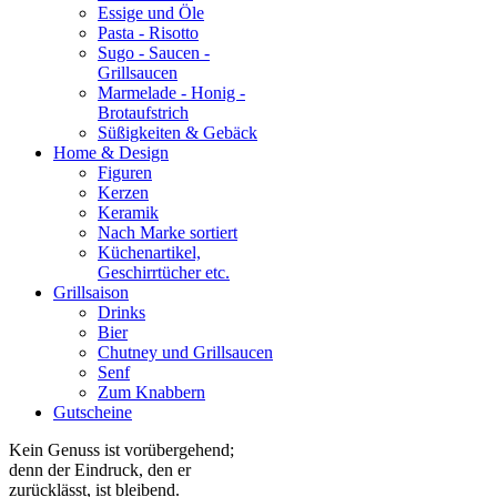
Essige und Öle
Pasta - Risotto
Sugo - Saucen -
Grillsaucen
Marmelade - Honig -
Brotaufstrich
Süßigkeiten & Gebäck
Home & Design
Figuren
Kerzen
Keramik
Nach Marke sortiert
Küchenartikel,
Geschirrtücher etc.
Grillsaison
Drinks
Bier
Chutney und Grillsaucen
Senf
Zum Knabbern
Gutscheine
Kein Genuss ist vorübergehend;
denn der Eindruck, den er
zurücklässt, ist bleibend.