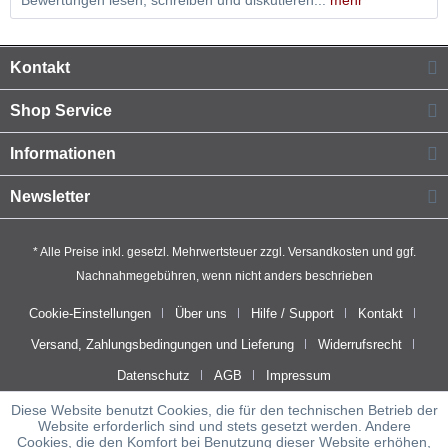
Bewertungen lesen, schreiben und diskutieren...
mehr
Kontakt
Shop Service
Informationen
Newsletter
* Alle Preise inkl. gesetzl. Mehrwertsteuer zzgl.
Versandkosten
und ggf.
Nachnahmegebühren, wenn nicht anders beschrieben
Cookie-Einstellungen
Über uns
Hilfe / Support
Kontakt
Versand, Zahlungsbedingungen und Lieferung
Widerrufsrecht
Datenschutz
AGB
Impressum
Diese Website benutzt Cookies, die für den technischen Betrieb der
Website erforderlich sind und stets gesetzt werden. Andere
Cookies, die den Komfort bei Benutzung dieser Website erhöhen,