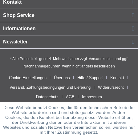
Kontakt
Shop Service
Informationen
Newsletter
* Alle Preise inkl. gesetzl. Mehrwertsteuer zzgl.
Versandkosten
und ggf.
Nachnahmegebühren, wenn nicht anders beschrieben
Cookie-Einstellungen
Über uns
Hilfe / Support
Kontakt
Versand, Zahlungsbedingungen und Lieferung
Widerrufsrecht
Datenschutz
AGB
Impressum
Diese Website benutzt Cookies, die für den technischen Betrieb der
Website erforderlich sind und stets gesetzt werden. Andere
Cookies, die den Komfort bei Benutzung dieser Website erhöhen,
der Direktwerbung dienen oder die Interaktion mit anderen
Websites und sozialen Netzwerken vereinfachen sollen, werden nur
mit Ihrer Zustimmung gesetzt.