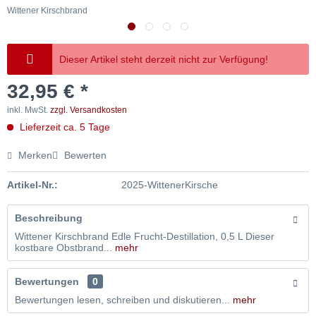
Wittener Kirschbrand
W
Dieser Artikel steht derzeit nicht zur Verfügung!
32,95 € *
inkl. MwSt.
zzgl. Versandkosten
Lieferzeit ca. 5 Tage
Merken
Bewerten
Artikel-Nr.:
2025-WittenerKirsche
Beschreibung
Wittener Kirschbrand Edle Frucht-Destillation, 0,5 L Dieser
kostbare Obstbrand...
mehr
Bewertungen
0
Bewertungen lesen, schreiben und diskutieren...
mehr