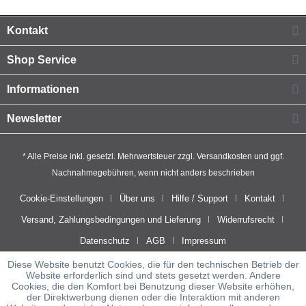
Kontakt
Shop Service
Informationen
Newsletter
* Alle Preise inkl. gesetzl. Mehrwertsteuer zzgl.
Versandkosten
und ggf.
Nachnahmegebühren, wenn nicht anders beschrieben
Cookie-Einstellungen
Über uns
Hilfe / Support
Kontakt
Versand, Zahlungsbedingungen und Lieferung
Widerrufsrecht
Datenschutz
AGB
Impressum
Diese Website benutzt Cookies, die für den technischen Betrieb der
Website erforderlich sind und stets gesetzt werden. Andere
Cookies, die den Komfort bei Benutzung dieser Website erhöhen,
der Direktwerbung dienen oder die Interaktion mit anderen