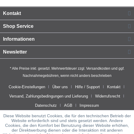
Kontakt
Shop Service
Informationen
Newsletter
* Alle Preise inkl. gesetzl. Mehrwertsteuer zzgl.
Versandkosten
und ggf.
Nachnahmegebühren, wenn nicht anders beschrieben
Cookie-Einstellungen
Über uns
Hilfe / Support
Kontakt
Versand, Zahlungsbedingungen und Lieferung
Widerrufsrecht
Datenschutz
AGB
Impressum
Diese Website benutzt Cookies, die für den technischen Betrieb der
Website erforderlich sind und stets gesetzt werden. Andere
Cookies, die den Komfort bei Benutzung dieser Website erhöhen,
der Direktwerbung dienen oder die Interaktion mit anderen