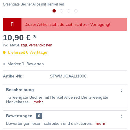
Greengate Becher Alice mit Henkel red
G
Dieser Artikel steht derzeit nicht zur Verfügung!
10,90 € *
inkl. MwSt.
zzgl. Versandkosten
Lieferzeit 6 Werktage
Merken
Bewerten
Artikel-Nr.:
STWMUGAALI1006
Beschreibung
Greengate Becher mit Henkel Alice red Die Greengate
Henkeltasse...
mehr
Bewertungen
0
Bewertungen lesen, schreiben und diskutieren...
mehr