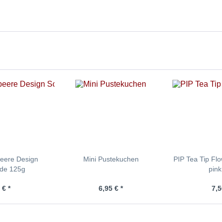
eere Design
Mini Pustekuchen
PIP Tea Tip Flo
ade 125g
pin
 € *
6,95 € *
7,5