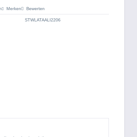
n
Merken
Bewerten
STWLATAALI2206
Greengate Latte Cup Alice ohne Henkel dark blue