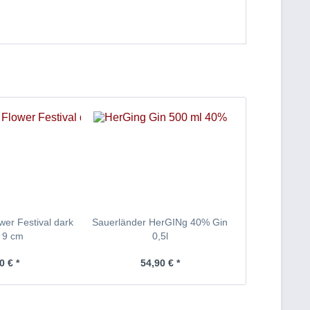
wer Festival dark
Sauerländer HerGINg 40% Gin
k 9 cm
0,5l
0 € *
54,90 € *