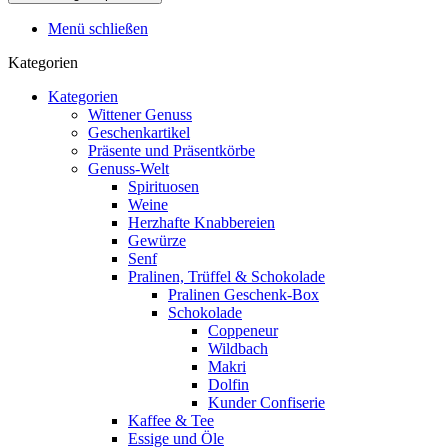
Menü schließen
Kategorien
Kategorien
Wittener Genuss
Geschenkartikel
Präsente und Präsentkörbe
Genuss-Welt
Spirituosen
Weine
Herzhafte Knabbereien
Gewürze
Senf
Pralinen, Trüffel & Schokolade
Pralinen Geschenk-Box
Schokolade
Coppeneur
Wildbach
Makri
Dolfin
Kunder Confiserie
Kaffee & Tee
Essige und Öle