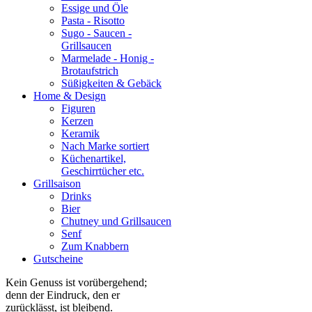
Essige und Öle
Pasta - Risotto
Sugo - Saucen -
Grillsaucen
Marmelade - Honig -
Brotaufstrich
Süßigkeiten & Gebäck
Home & Design
Figuren
Kerzen
Keramik
Nach Marke sortiert
Küchenartikel,
Geschirrtücher etc.
Grillsaison
Drinks
Bier
Chutney und Grillsaucen
Senf
Zum Knabbern
Gutscheine
Kein Genuss ist vorübergehend;
denn der Eindruck, den er
zurücklässt, ist bleibend.