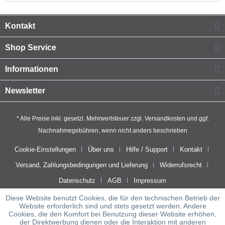
Kontakt
Shop Service
Informationen
Newsletter
* Alle Preise inkl. gesetzl. Mehrwertsteuer zzgl.
Versandkosten
und ggf.
Nachnahmegebühren, wenn nicht anders beschrieben
Cookie-Einstellungen
Über uns
Hilfe / Support
Kontakt
Versand, Zahlungsbedingungen und Lieferung
Widerrufsrecht
Datenschutz
AGB
Impressum
Diese Website benutzt Cookies, die für den technischen Betrieb der
Website erforderlich sind und stets gesetzt werden. Andere
Cookies, die den Komfort bei Benutzung dieser Website erhöhen,
der Direktwerbung dienen oder die Interaktion mit anderen