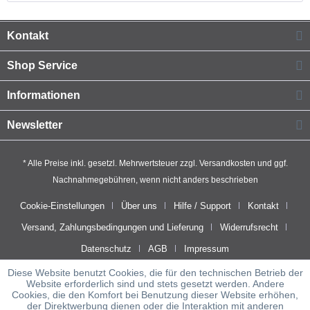
Kontakt
Shop Service
Informationen
Newsletter
* Alle Preise inkl. gesetzl. Mehrwertsteuer zzgl.
Versandkosten
und ggf.
Nachnahmegebühren, wenn nicht anders beschrieben
Cookie-Einstellungen
Über uns
Hilfe / Support
Kontakt
Versand, Zahlungsbedingungen und Lieferung
Widerrufsrecht
Datenschutz
AGB
Impressum
Diese Website benutzt Cookies, die für den technischen Betrieb der
Website erforderlich sind und stets gesetzt werden. Andere
Cookies, die den Komfort bei Benutzung dieser Website erhöhen,
der Direktwerbung dienen oder die Interaktion mit anderen