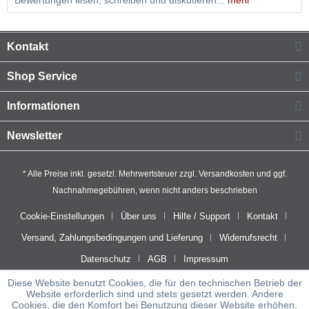
Bewertungen lesen, schreiben und diskutieren...
mehr
Kontakt
Shop Service
Informationen
Newsletter
* Alle Preise inkl. gesetzl. Mehrwertsteuer zzgl.
Versandkosten
und ggf.
Nachnahmegebühren, wenn nicht anders beschrieben
Cookie-Einstellungen
Über uns
Hilfe / Support
Kontakt
Versand, Zahlungsbedingungen und Lieferung
Widerrufsrecht
Datenschutz
AGB
Impressum
Diese Website benutzt Cookies, die für den technischen Betrieb der
Website erforderlich sind und stets gesetzt werden. Andere
Cookies, die den Komfort bei Benutzung dieser Website erhöhen,