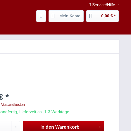
Service/Hilfe
Mein Konto
0,00 € *
€ *
. Versandkosten
andfertig, Lieferzeit ca. 1-3 Werktage
In den
Warenkorb