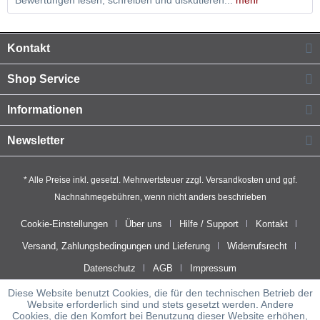
Bewertungen lesen, schreiben und diskutieren...
mehr
Kontakt
Shop Service
Informationen
Newsletter
* Alle Preise inkl. gesetzl. Mehrwertsteuer zzgl.
Versandkosten
und ggf.
Nachnahmegebühren, wenn nicht anders beschrieben
Cookie-Einstellungen
Über uns
Hilfe / Support
Kontakt
Versand, Zahlungsbedingungen und Lieferung
Widerrufsrecht
Datenschutz
AGB
Impressum
Diese Website benutzt Cookies, die für den technischen Betrieb der
Website erforderlich sind und stets gesetzt werden. Andere
Cookies, die den Komfort bei Benutzung dieser Website erhöhen,