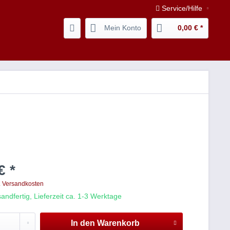
Service/Hilfe
Mein Konto
0,00 € *
€ *
. Versandkosten
andfertig, Lieferzeit ca. 1-3 Werktage
In den
Warenkorb