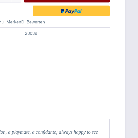
n
Merken
Bewerten
28039
Willow Tree Adorable You Golden Dog
ion, a playmate, a confidante; always happy to see