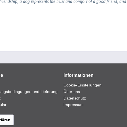
friendship, a dog represents the trust and comfort of a good friend, and
ce
Informationen
Cookie-Einstellungen
ungsbedingungen und Lieferung
Über uns
t
Datenschutz
ular
Impressum
klären