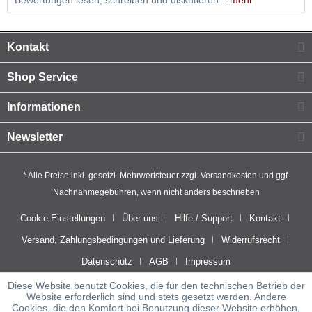
Bewertungen lesen, schreiben und diskutieren...
mehr
Kontakt
Shop Service
Informationen
Newsletter
* Alle Preise inkl. gesetzl. Mehrwertsteuer zzgl.
Versandkosten
und ggf.
Nachnahmegebühren, wenn nicht anders beschrieben
Cookie-Einstellungen
Über uns
Hilfe / Support
Kontakt
Versand, Zahlungsbedingungen und Lieferung
Widerrufsrecht
Datenschutz
AGB
Impressum
Diese Website benutzt Cookies, die für den technischen Betrieb der
Website erforderlich sind und stets gesetzt werden. Andere
Cookies, die den Komfort bei Benutzung dieser Website erhöhen,